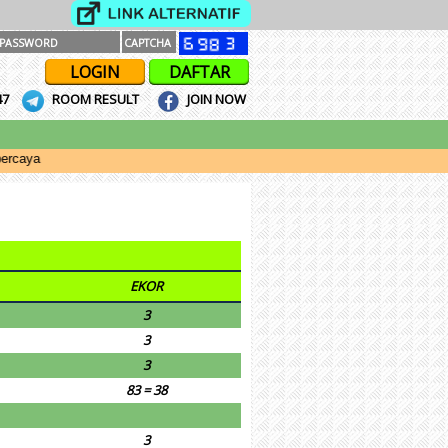
LOGIN
DAFTAR
47
ROOM RESULT
JOIN NOW
caya
EKOR
3
3
3
83 = 38
3