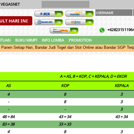
VEGASNET
ULT HARI INI
+62823151196
NTUAN
BUKU MIMPI
INFO LOMBA
PROMOTION
n Setiap Hari, Bandar Judi Togel dan Slot Online atau Bandar SGP Terper
A = AS, B = KOP, C = KEPALA, D = EKOR
AS
KOP
KEPALA
4
8
3
-
8
3
-
-
3
48 = 84
43 = 34
43 = 34
83 = 38
33 = 33
4
8
3