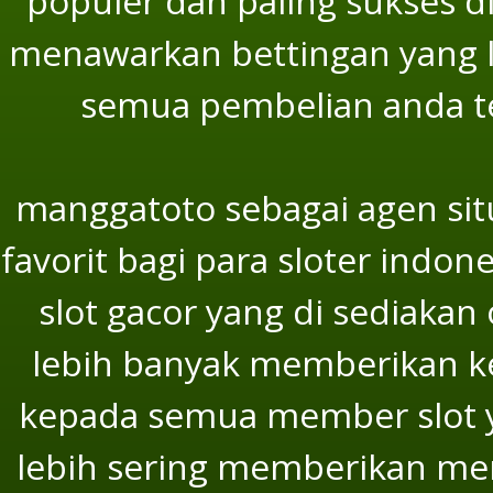
populer dan paling sukses d
menawarkan bettingan yang l
semua pembelian anda te
manggatoto sebagai agen si
favorit bagi para sloter indone
slot gacor yang di sediaka
lebih banyak memberikan 
kepada semua member slot y
lebih sering memberikan m