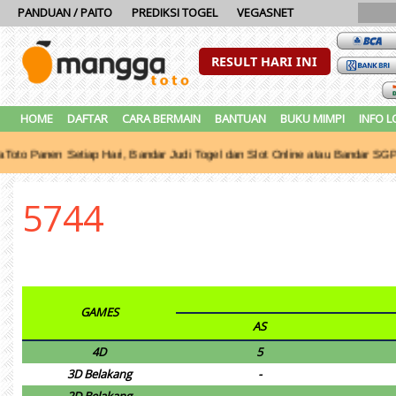
PANDUAN / PAITO
PREDIKSI TOGEL
VEGASNET
RESULT HARI INI
HOME
DAFTAR
CARA BERMAIN
BANTUAN
BUKU MIMPI
INFO 
Panen Setiap Hari, Bandar Judi Togel dan Slot Online atau Bandar SGP Te
5744
GAMES
AS
4D
5
3D Belakang
-