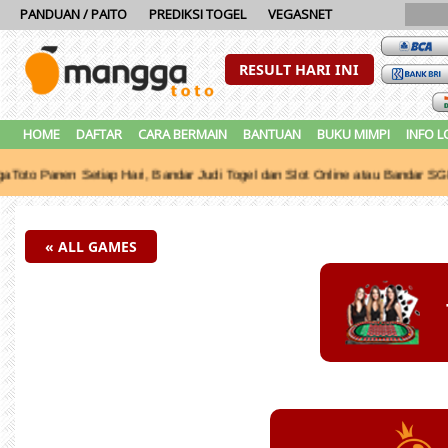
PANDUAN / PAITO
PREDIKSI TOGEL
VEGASNET
RESULT HARI INI
HOME
DAFTAR
CARA BERMAIN
BANTUAN
BUKU MIMPI
INFO 
Panen Setiap Hari, Bandar Judi Togel dan Slot Online atau Bandar SGP T
« ALL GAMES