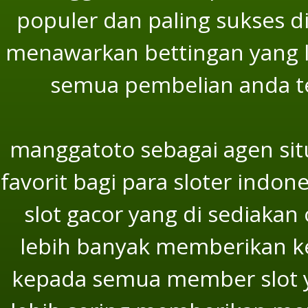
populer dan paling sukses d
menawarkan bettingan yang l
semua pembelian anda te
manggatoto sebagai agen si
favorit bagi para sloter indone
slot gacor yang di sediaka
lebih banyak memberikan 
kepada semua member slot y