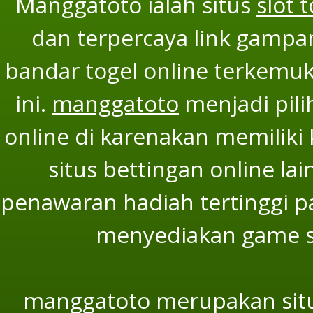
Manggatoto ialah situs
slot 
dan terpercaya link gampan
bandar togel online terkemuka
ini.
manggatoto
menjadi pili
online di karenakan memiliki 
situs bettingan online l
penawaran hadiah tertinggi p
menyediakan game slo
manggatoto merupakan situ