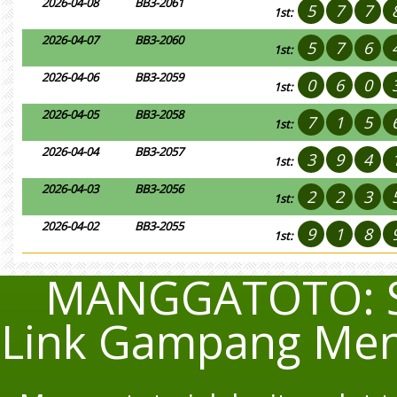
2026-04-08
BB3-2061
5
7
7
1st:
2026-04-07
BB3-2060
5
7
6
1st:
2026-04-06
BB3-2059
0
6
0
1st:
2026-04-05
BB3-2058
7
1
5
1st:
2026-04-04
BB3-2057
3
9
4
1st:
2026-04-03
BB3-2056
2
2
3
1st:
2026-04-02
BB3-2055
9
1
8
1st:
MANGGATOTO: Si
Link Gampang Men