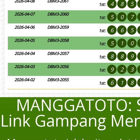
2026-04-08
DBM3-2061
4
8
5
1st:
2026-04-07
DBM3-2060
5
0
7
1st:
2026-04-06
DBM3-2059
6
6
5
1st:
2026-04-05
DBM3-2058
5
1
0
1st:
2026-04-04
DBM3-2057
8
8
9
1st:
2026-04-03
DBM3-2056
9
2
3
1st:
2026-04-02
DBM3-2055
6
1
8
1st:
MANGGATOTO: Si
Link Gampang Men