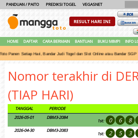
PANDUAN / PAITO
PREDIKSI TOGEL
VEGASNET
RESULT HARI INI
HOME
DAFTAR
CARA BERMAIN
BANTUAN
BUKU MIMPI
INFO 
en Setiap Hari, Bandar Judi Togel dan Slot Online atau Bandar SGP Terpe
Nomor terakhir di D
(TIAP HARI)
TANGGAL
PERIODE
2026-05-01
DBM3-2084
0
6
8
1st:
2026-04-30
DBM3-2083
2
5
3
1st: