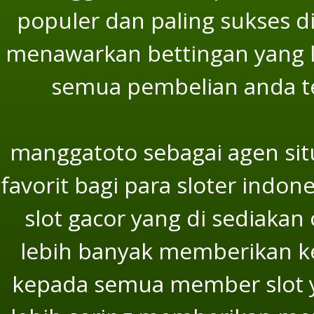
populer dan paling sukses d
menawarkan bettingan yang l
semua pembelian anda te
manggatoto sebagai agen si
favorit bagi para sloter indone
slot gacor yang di sediaka
lebih banyak memberikan 
kepada semua member slot y