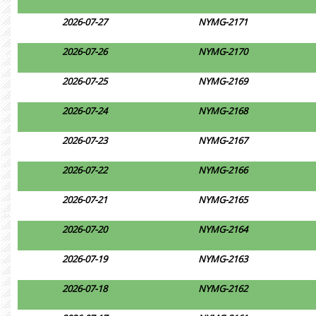
2026-07-27
NYMG-2171
2026-07-26
NYMG-2170
2026-07-25
NYMG-2169
2026-07-24
NYMG-2168
2026-07-23
NYMG-2167
2026-07-22
NYMG-2166
2026-07-21
NYMG-2165
2026-07-20
NYMG-2164
2026-07-19
NYMG-2163
2026-07-18
NYMG-2162