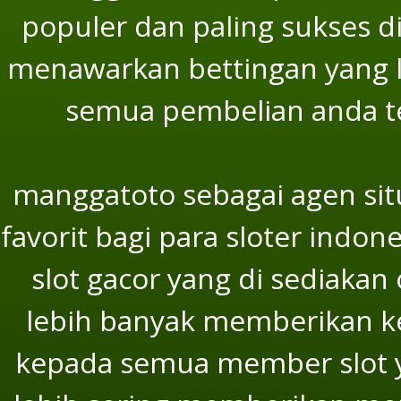
populer dan paling sukses d
menawarkan bettingan yang l
semua pembelian anda te
manggatoto sebagai agen si
favorit bagi para sloter indone
slot gacor yang di sediaka
lebih banyak memberikan 
kepada semua member slot y