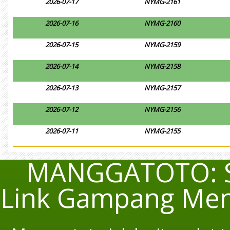
2026-07-17
NYMG-2161
2026-07-16
NYMG-2160
2026-07-15
NYMG-2159
2026-07-14
NYMG-2158
2026-07-13
NYMG-2157
2026-07-12
NYMG-2156
2026-07-11
NYMG-2155
MANGGATOTO: Si
Link Gampang Men