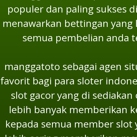
populer dan paling sukses d
menawarkan bettingan yang l
semua pembelian anda te
manggatoto sebagai agen si
favorit bagi para sloter indone
slot gacor yang di sediaka
lebih banyak memberikan 
kepada semua member slot y