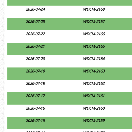
2026-07-24
WDCM-2168
2026-07-23
WDCM-2167
2026-07-22
WDCM-2166
2026-07-21
WDCM-2165
2026-07-20
WDCM-2164
2026-07-19
WDCM-2163
2026-07-18
WDCM-2162
2026-07-17
WDCM-2161
2026-07-16
WDCM-2160
2026-07-15
WDCM-2159