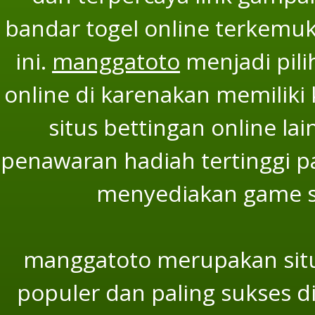
bandar togel online terkemuka
ini.
manggatoto
menjadi pili
online di karenakan memiliki 
situs bettingan online l
penawaran hadiah tertinggi p
menyediakan game slo
manggatoto merupakan situ
populer dan paling sukses d